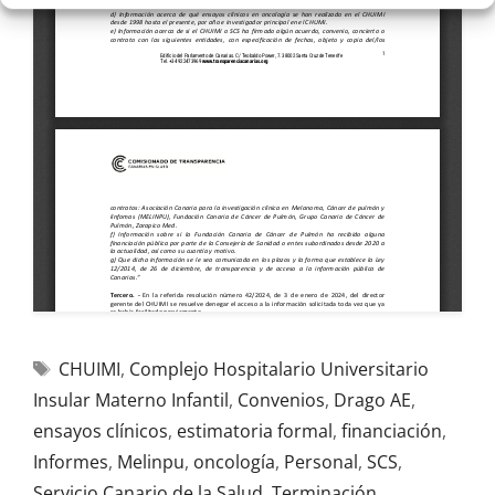
CHUIMI
,
Complejo Hospitalario Universitario
Insular Materno Infantil
,
Convenios
,
Drago AE
,
ensayos clínicos
,
estimatoria formal
,
financiación
,
Informes
,
Melinpu
,
oncología
,
Personal
,
SCS
,
Servicio Canario de la Salud
,
Terminación