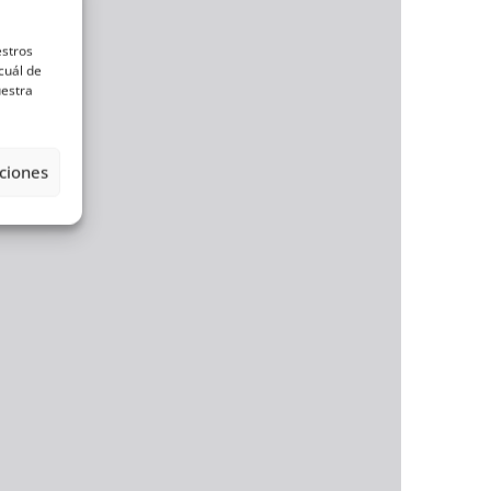
estros
cuál de
uestra
ciones