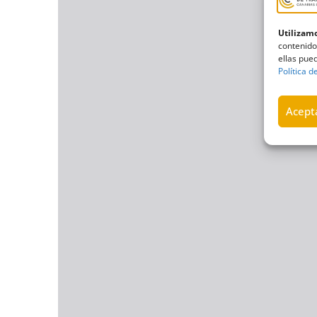
Utilizamo
contenido
ellas pued
Política d
Acepta