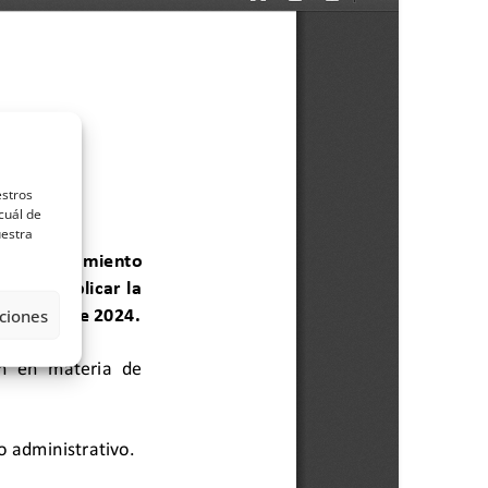
estros
cuál de
uestra
ciones