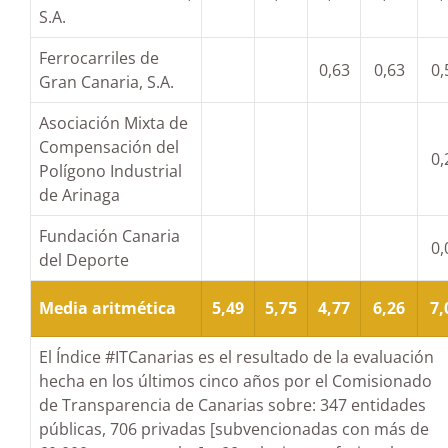
S.A.
Ferrocarriles de
0,63
0,63
0,
Gran Canaria, S.A.
Asociación Mixta de
Compensación del
0,
Polígono Industrial
de Arinaga
Fundación Canaria
0,
del Deporte
Media aritmética
5,49
5,75
4,77
6,26
7,
El Índice #ITCanarias es el resultado de la evaluación
hecha en los últimos cinco años por el Comisionado
de Transparencia de Canarias sobre: 347 entidades
públicas, 706 privadas [subvencionadas con más de