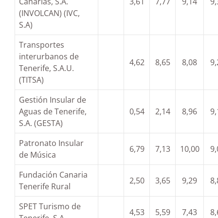
Canarias, S.A.
3,61
7,77
9,14
9,
(INVOLCAN) (IVC,
S.A)
Transportes
interurbanos de
4,62
8,65
8,08
9,
Tenerife, S.A.U.
(TITSA)
Gestión Insular de
Aguas de Tenerife,
0,54
2,14
8,96
9,
S.A. (GESTA)
Patronato Insular
6,79
7,13
10,00
9,
de Música
Fundación Canaria
2,50
3,65
9,29
8,
Tenerife Rural
SPET Turismo de
4,53
5,59
7,43
8,