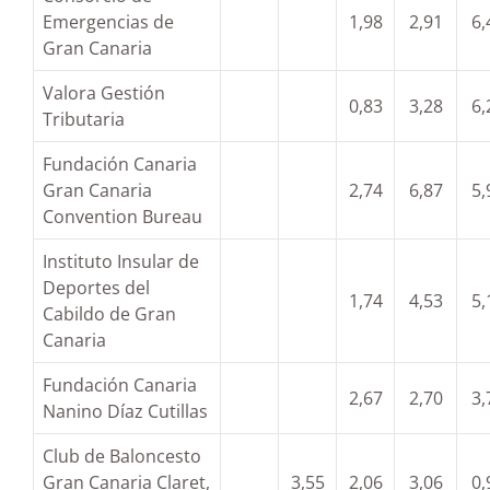
Emergencias de
1,98
2,91
6,
Gran Canaria
Valora Gestión
0,83
3,28
6,
Tributaria
Fundación Canaria
Gran Canaria
2,74
6,87
5,
Convention Bureau
Instituto Insular de
Deportes del
1,74
4,53
5,
Cabildo de Gran
Canaria
Fundación Canaria
2,67
2,70
3,
Nanino Díaz Cutillas
Club de Baloncesto
Gran Canaria Claret,
3,55
2,06
3,06
0,