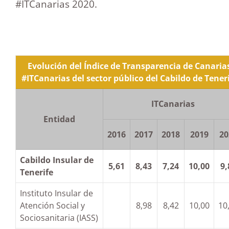
#ITCanarias 2020.
Evolución del Índice de Transparencia de Canaria
#ITCanarias del sector público del Cabildo de Tener
ITCanarias
Entidad
2016
2017
2018
2019
20
Cabildo Insular de
5,61
8,43
7,24
10,00
9,
Tenerife
Instituto Insular de
Atención Social y
8,98
8,42
10,00
10
Sociosanitaria (IASS)