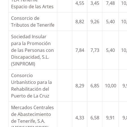
4,55
3,45
7,48
10
Espacio de las Artes
Consorcio de
8,82
9,26
5,40
10
Tributos de Tenerife
Sociedad Insular
para la Promoción
de las Personas con
7,84
7,73
5,40
10
Discapacidad, S.L.
(SINPROMI)
Consorcio
Urbanístico para la
8,29
6,85
10,00
9,
Rehabilitación del
Puerto de La Cruz
Mercados Centrales
de Abastecimiento
4,33
6,58
9,91
9,
de Tenerife, S.A.