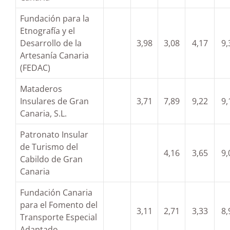
Fundación para la
Etnografía y el
Desarrollo de la
3,98
3,08
4,17
9,
Artesanía Canaria
(FEDAC)
Mataderos
Insulares de Gran
3,71
7,89
9,22
9,
Canaria, S.L.
Patronato Insular
de Turismo del
4,16
3,65
9,
Cabildo de Gran
Canaria
Fundación Canaria
para el Fomento del
3,11
2,71
3,33
8,
Transporte Especial
Adaptado