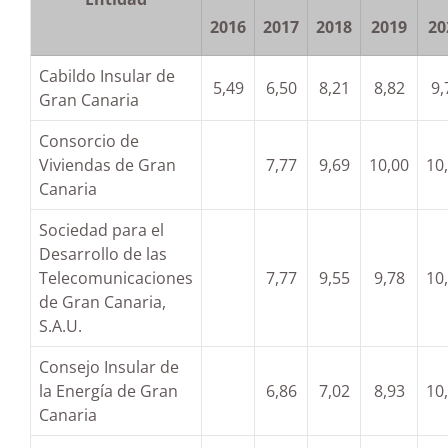
2016
2017
2018
2019
20
Cabildo Insular de
5,49
6,50
8,21
8,82
9,
Gran Canaria
Consorcio de
Viviendas de Gran
7,77
9,69
10,00
10
Canaria
Sociedad para el
Desarrollo de las
Telecomunicaciones
7,77
9,55
9,78
10
de Gran Canaria,
S.A.U.
Consejo Insular de
la Energía de Gran
6,86
7,02
8,93
10
Canaria