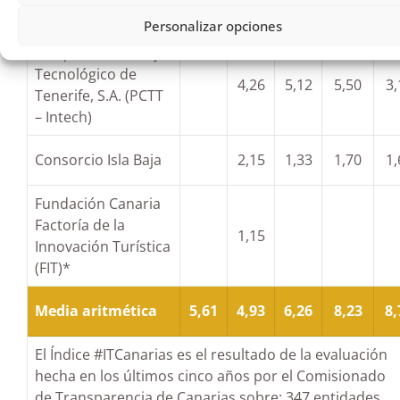
(CULTESA)
Personalizar opciones
Parque Científico y
Tecnológico de
4,26
5,12
5,50
3,
Tenerife, S.A. (PCTT
– Intech)
Consorcio Isla Baja
2,15
1,33
1,70
1,
Fundación Canaria
Factoría de la
1,15
Innovación Turística
(FIT)*
Media aritmética
5,61
4,93
6,26
8,23
8,
El Índice #ITCanarias es el resultado de la evaluación
hecha en los últimos cinco años por el Comisionado
de Transparencia de Canarias sobre: 347 entidades