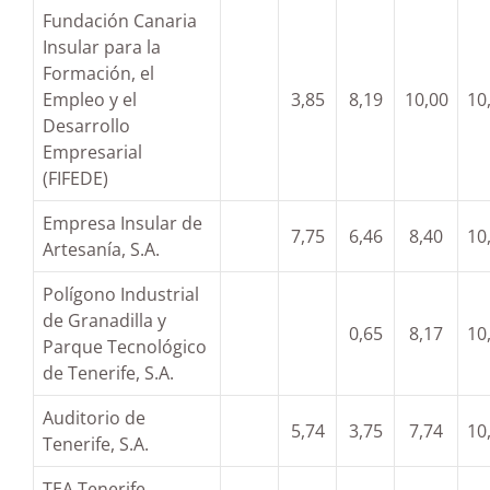
Fundación Canaria
Insular para la
Formación, el
Empleo y el
3,85
8,19
10,00
10
Desarrollo
Empresarial
(FIFEDE)
Empresa Insular de
7,75
6,46
8,40
10
Artesanía, S.A.
Polígono Industrial
de Granadilla y
0,65
8,17
10
Parque Tecnológico
de Tenerife, S.A.
Auditorio de
5,74
3,75
7,74
10
Tenerife, S.A.
TEA Tenerife