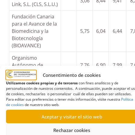
3,06
8,44
9,41
8,
Link, S.L. (CLS, S.L.U.)
Fundación Canaria
para el Avance de la
Biomedicina y la
5,75
6,04
6,44
7,
Biotecnología
(BIOAVANCE)
Organismo
Autónomo de
7,76
6,90
7,99
7,
Museos y Centros
Consentimiento de cookies
Utilizamos cookies propias y de terceros
con fines analíticos y de
Gestión Insular para
personalización de nuestros contenidos. A continuación, puede aceptar el u
el Deporte, la
de cookies, rechazarlas o personalizar cuál de ellas pueden ser utilizadas.
5,54
4,02
7,03
7,
Cultura y el Ocio,
Para editar sus preferencias o tener más información, visite nuestra
Política
de cookies
de nuestro sitio web.
S.A. (IDECO)
Aceptar y visitar el sitio web
Cultivos y
Tecnología Agraria
8,95
6,70
7,16
4,
Rechazar cookies
de Tenerife, S.A.