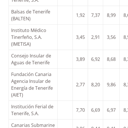
Tenerife, S.A.
Balsas de Tenerife
1,92
7,37
8,99
8,
(BALTEN)
Instituto Médico
Tinerfeño, S.A.
3,45
2,91
3,56
8,
(IMETISA)
Consejo Insular de
3,89
6,92
8,68
8,
Aguas de Tenerife
Fundación Canaria
Agencia Insular de
2,77
8,20
9,86
8,
Energía de Tenerife
(AIET)
Institución Ferial de
7,70
6,69
6,97
8,
Tenerife, S.A.
Canarias Submarine