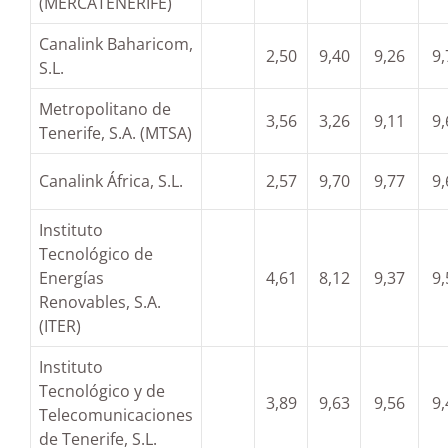
(MERCATENERIFE)
Canalink Baharicom,
2,50
9,40
9,26
9,
S.L.
Metropolitano de
3,56
3,26
9,11
9,
Tenerife, S.A. (MTSA)
Canalink África, S.L.
2,57
9,70
9,77
9,
Instituto
Tecnológico de
Energías
4,61
8,12
9,37
9,
Renovables, S.A.
(ITER)
Instituto
Tecnológico y de
3,89
9,63
9,56
9,
Telecomunicaciones
de Tenerife, S.L.