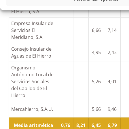
Gorona del Viento
7,12
9,04
El Hierro, S.A.
Empresa Insular de
Servicios El
6,66
7,14
Meridiano, S.A.
Consejo Insular de
4,95
2,43
Aguas de El Hierro
Organismo
Autónomo Local de
Servicios Sociales
5,26
4,01
del Cabildo de El
Hierro
Mercahierro, S.A.U.
5,66
9,46
Media aritmética
0,76
8,21
6,45
6,79