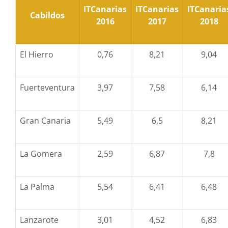
ITCanarias
ITCanarias
ITCanaria
Cabildos
2016
2017
2018
El Hierro
0,76
8,21
9,04
Fuerteventura
3,97
7,58
6,14
Gran Canaria
5,49
6,5
8,21
La Gomera
2,59
6,87
7,8
La Palma
5,54
6,41
6,48
Lanzarote
3,01
4,52
6,83