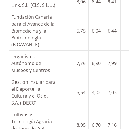
3,06
8,44
9,41
Link, S.L. (CLS, S.L.U.)
Fundación Canaria
para el Avance de la
Biomedicina y la
5,75
6,04
6,44
Biotecnología
(BIOAVANCE)
Organismo
Autónomo de
7,76
6,90
7,99
Museos y Centros
Gestión Insular para
el Deporte, la
5,54
4,02
7,03
Cultura y el Ocio,
S.A. (IDECO)
Cultivos y
Tecnología Agraria
8,95
6,70
7,16
de Tenerife, S.A.