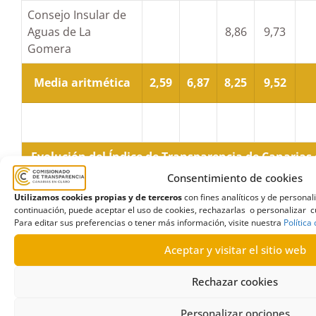
Consejo Insular de
Aguas de La
8,86
9,73
Gomera
Media aritmética
2,59
6,87
8,25
9,52
Evolución del Índice de Transparencia de Canarias 
público del Cabildo de El Hierro
Consentimiento de cookies
Utilizamos cookies propias y de terceros
con fines analíticos y de persona
ITCanarias
continuación, puede aceptar el uso de cookies, rechazarlas o personalizar cu
Para editar sus preferencias o tener más información, visite nuestra
Política
Entidad
2016
2017
2018
2019
Aceptar y visitar el sitio web
Cabildo Insular de
Rechazar cookies
0,76
8,21
9,04
8,66
El Hierro
Personalizar opciones