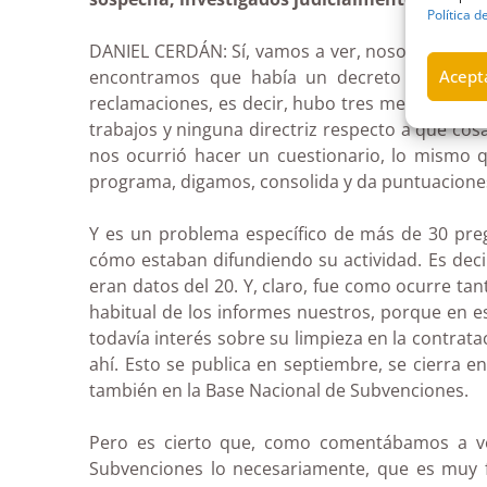
Política d
DANIEL CERDÁN: Sí, vamos a ver, nosotros no es
encontramos que había un decreto del gobier
Acepta
reclamaciones, es decir, hubo tres meses en que
trabajos y ninguna directriz respecto a qué cosa
nos ocurrió hacer un cuestionario, lo mismo 
programa, digamos, consolida y da puntuacione
Y es un problema específico de más de 30 preg
cómo estaban difundiendo su actividad. Es deci
eran datos del 20. Y, claro, fue como ocurre ta
habitual de los informes nuestros, porque en 
todavía interés sobre su limpieza en la contrat
ahí. Esto se publica en septiembre, se cierra 
también en la Base Nacional de Subvenciones.
Pero es cierto que, como comentábamos a vec
Subvenciones lo necesariamente, que es muy f