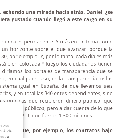
y, echando una mirada hacia atrás, Daniel, ¿se
iera gustado cuando llegó a este cargo en su
que nunca es permanente. Y más en un tema como
 un horizonte sobre el que avanzar, porque la
80, por ejemplo. Y, por lo tanto, cada día es más
stá bien colocada.Y luego los ciudadanos tienen
que diríamos los portales de transparencia que se
, en cualquier caso, en la transparencia de los
istema igual en España, de que llevamos seis
rias, y en total las 340 entes dependientes, sino
s públicas que recibieron dinero público, que
 como los públicos, pero a dar cuenta de lo que
la del COVID, que fueron 1.300 millones.
estros
el día, que, por ejemplo, los contratos bajo
cuál de
uestra