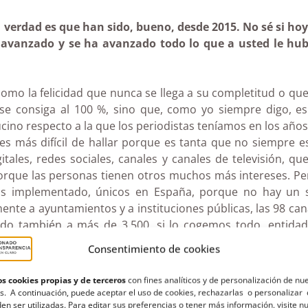
 verdad es que han
sido, bueno, desde 2015. No sé si ho
a avanzado y se ha avanzado todo lo que a usted le hub
 como la felicidad que nunca se llega a su completitud o 
 se consiga al 100 %, sino que, como yo siempre digo, es
no respecto a la que los periodistas teníamos en los años 
 es más difícil de hallar porque es tanta que no siempre e
gitales, redes sociales, canales y canales de televisión, 
orque las personas tienen otros muchos más intereses. Pero
s implementado, únicos en España, porque no hay un s
te a ayuntamientos y a instituciones públicas, las 98 cana
do también a más de 3.500, si lo cogemos todo, entidade
 obligadas a tener un pequeño portal de transparencia, no
Consentimiento de cookies
nciones que ha habido en los últimos cuatro años, que fue 
s cookies propias y de terceros
con fines analíticos y de personalización de nu
vista que le hacía al compañero Salvador La
Chica en 
s. A continuación, puede aceptar el uso de cookies, rechazarlas o personalizar 
en ser utilizadas. Para editar sus preferencias o tener más información, visite n
el COVID, estaban en el portal de transparencia.