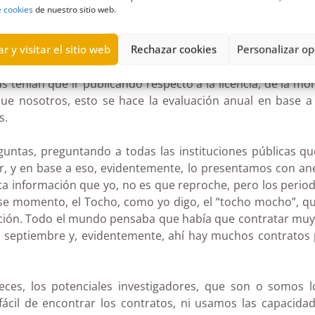
e cookies
de nuestro sitio web.
taban tanto en el portal de transparencia, con un inform
no estatal que había cerrado, si se acuerdan, ya han
r y visitar el sitio web
Rechazar cookies
Personalizar op
 dijeron no hay obligación de tal. Y, en segundo lugar, t
s tenían que ir publicando respecto a la licencia, de la mor
que nosotros, esto se hace la evaluación anual en base 
s.
untas, preguntando a todas las instituciones públicas q
r, y en base a eso, evidentemente, lo presentamos con an
nta información que yo, no es que reproche, pero los perio
ese momento, el Tocho, como yo digo, el “tocho mocho”, qu
ación. Todo el mundo pensaba que había que contratar muy 
en septiembre y, evidentemente, ahí hay muchos contratos 
es, los potenciales investigadores, que son o somos lo
ácil de encontrar los contratos, ni usamos las capacida