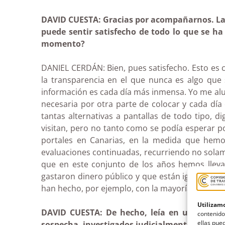
DAVID CUESTA: Gracias por acompañarnos. La
puede sentir satisfecho de todo lo que se h
momento?
DANIEL CERDÁN: Bien, pues satisfecho. Esto es
la transparencia en el que nunca es algo que
información es cada día más inmensa. Yo me aluci
necesaria por otra parte de colocar y cada día
tantas alternativas a pantallas de todo tipo, di
visitan, pero no tanto como se podía esperar p
portales en Canarias, en la medida que hemo
evaluaciones continuadas, recurriendo no solamen
que en este conjunto de los años hemos lleva
gastaron dinero público y que están igualmente
han hecho, por ejemplo, con la mayoría de subve
Utilizamo
DAVID CUESTA: De hecho, leía en una entre
contenido
ellas pued
sospecha, investigados judicialmente ahora, d