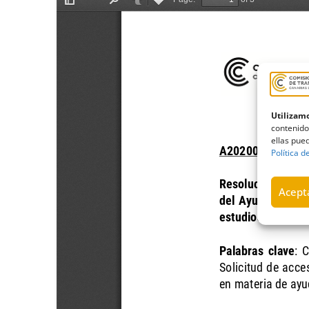
Utilizamo
contenido
ellas pued
Política d
Acepta