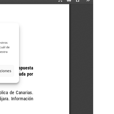
estros
cuál de
uestra
ciones