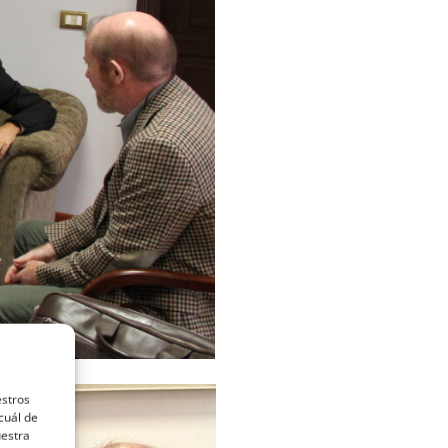
estros
cuál de
uestra