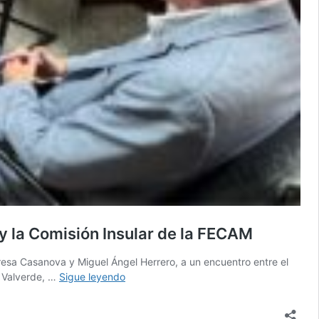
 y la Comisión Insular de la FECAM
eresa Casanova y Miguel Ángel Herrero, a un encuentro entre el
La
e Valverde, …
Sigue leyendo
comisionada
de