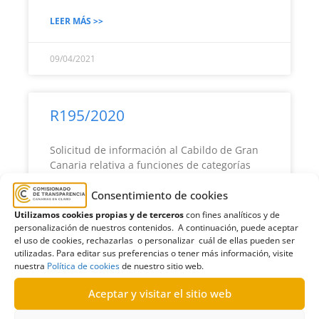
LEER MÁS >>
09/04/2021
R195/2020
Solicitud de información al Cabildo de Gran
Canaria relativa a funciones de categorías
profesionales que integran varios servicios|
Estimatoria
Consentimiento de cookies
Utilizamos cookies propias y de terceros
con fines analíticos y de
personalización de nuestros contenidos. A continuación, puede aceptar
LEER MÁS >>
el uso de cookies, rechazarlas o personalizar cuál de ellas pueden ser
utilizadas. Para editar sus preferencias o tener más información, visite
nuestra
Política de cookies
de nuestro sitio web.
09/04/2021
Aceptar y visitar el sitio web