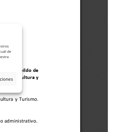
estros
cuál de
uestra
ciones