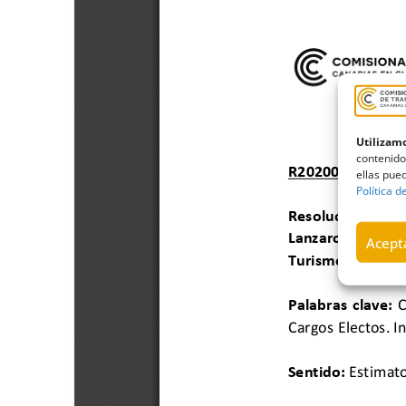
Utilizamo
contenido
ellas pued
Política d
Acepta