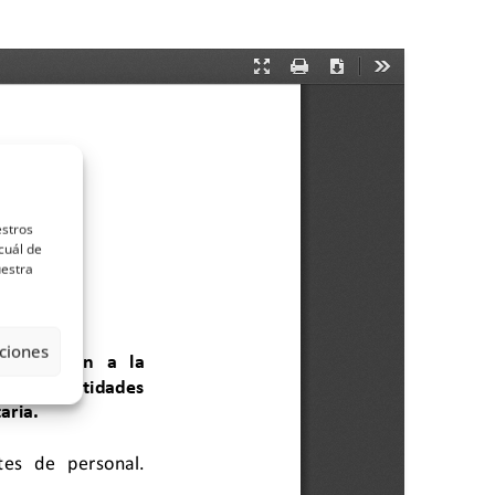
estros
cuál de
uestra
ciones