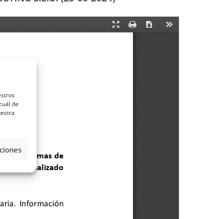
estros
cuál de
uestra
ciones