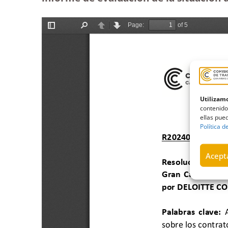
Utilizamo
contenido
ellas pued
Política d
Acepta