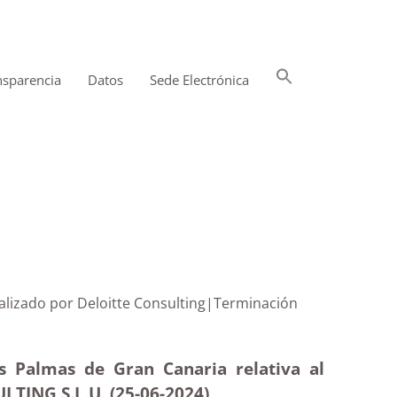
Buscar:
nsparencia
Datos
Sede Electrónica
Botón de búsqueda
l realizado por Deloitte Consulting|Terminación
s Palmas de Gran Canaria relativa al
ULTING S.L.U. (25-06-2024)