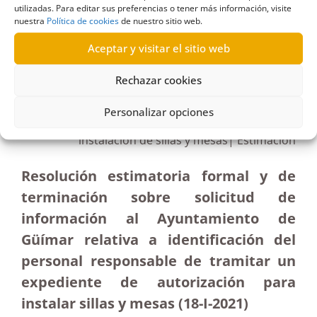
utilizadas. Para editar sus preferencias o tener más información, visite
nuestra
Política de cookies
de nuestro sitio web.
R256/2020
Aceptar y visitar el sitio web
15/04/2021
Rechazar cookies
Solicitud de información al Ayuntamiento de
Personalizar opciones
Güímar sobre los responsables de autorizar la
instalación de sillas y mesas| Estimación
Resolución estimatoria formal y de
terminación sobre solicitud de
información al Ayuntamiento de
Güímar relativa a identificación del
personal responsable de tramitar un
expediente de autorización para
instalar sillas y mesas (18-I-2021)