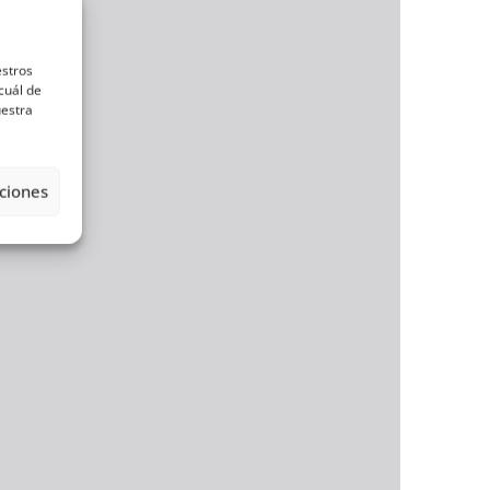
estros
cuál de
uestra
ciones