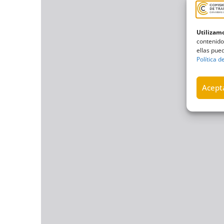
Utilizamo
contenido
ellas pued
Política d
Acepta