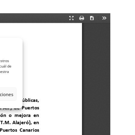
estros
cuál de
uestra
ciones