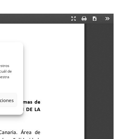
estros
cuál de
uestra
ciones