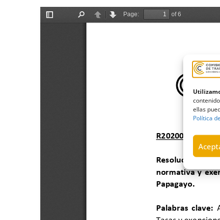
Utilizamo
contenido
ellas pued
Política d
Acepta