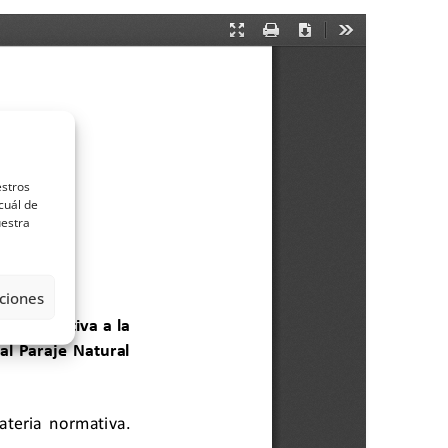
estros
cuál de
uestra
ciones