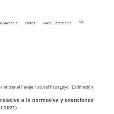
Buscar:
nsparencia
Datos
Sede Electrónica
Botón de búsqueda
or entrar al Paraje Natural Papagayo| Estimación
relativa a la normativa y exenciones
I-2021)