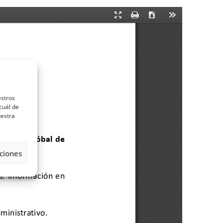
estros
cuál de
uestra
ciones