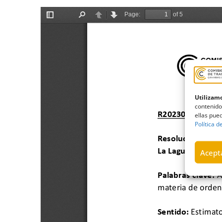
Utilizamo
contenido
ellas pued
Política d
Acepta