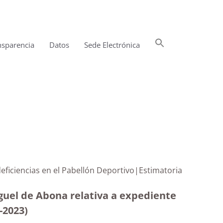
Buscar:
nsparencia
Datos
Sede Electrónica
Botón de búsqueda
eficiencias en el Pabellón Deportivo|Estimatoria
guel de Abona relativa a expediente
3-2023
)