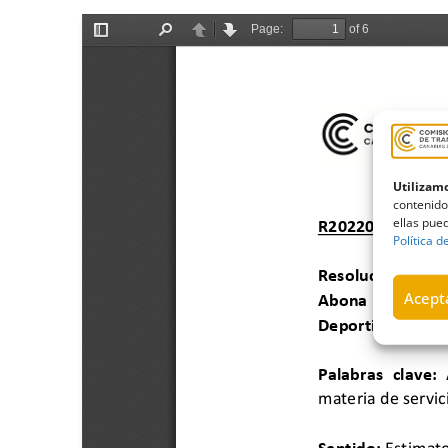
Utilizamo
contenido
ellas pued
Política d
Acepta