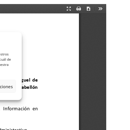
estros
cuál de
uestra
ciones