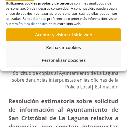
Utilizamos cookies propias y de terceros
con fines analíticos y de
Desestimatoria
,
enfermería
,
ISO
,
oficinas
,
personalización de nuestros contenidos. A continuación, puede aceptar
el uso de cookies, rechazarlas o personalizar cuál de ellas pueden ser
Prevención de Riesgos Laborales
,
SCS
utilizadas. Para editar sus preferencias o tener más información, visite
nuestra
Política de cookies
de nuestro sitio web.
Aceptar y visitar el sitio web
R263/2021
Rechazar cookies
02/11/2021
Personalizar opciones
Solicitud de copias al Ayuntamiento de La Laguna
sobre denuncias interpuestas en las oficinas de la
Policía Local| Estimación
Resolución estimatoria sobre solicitud
de información al Ayuntamiento de
San Cristóbal de La Laguna relativa a
denuncias que consten interpuestas