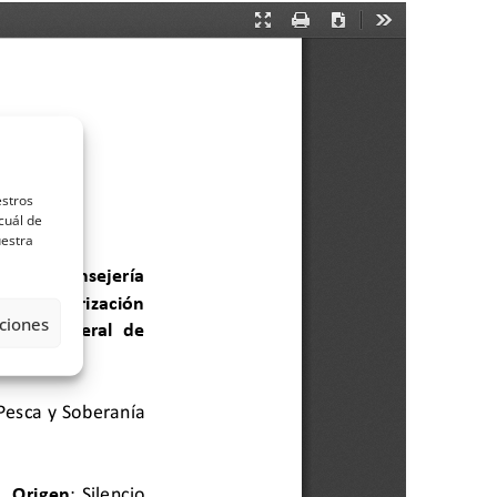
estros
cuál de
uestra
ciones