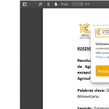
Utilizamo
contenido
ellas pued
Política d
Acepta