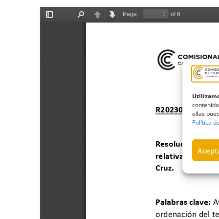
Utilizamo
contenido
ellas pued
Política d
Acepta