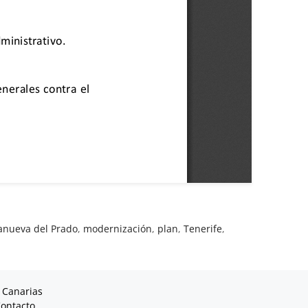
anueva del Prado
,
modernización
,
plan
,
Tenerife
,
 Canarias
ontacto