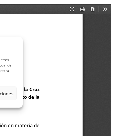
estros
cuál de
uestra
ciones