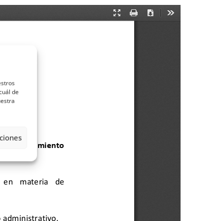
estros
cuál de
uestra
ciones