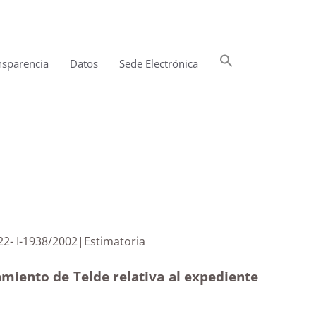
Buscar:
nsparencia
Datos
Sede Electrónica
Botón de búsqueda
4938/2022- I-1938/2002|Estimatoria
miento de Telde relativa al expediente