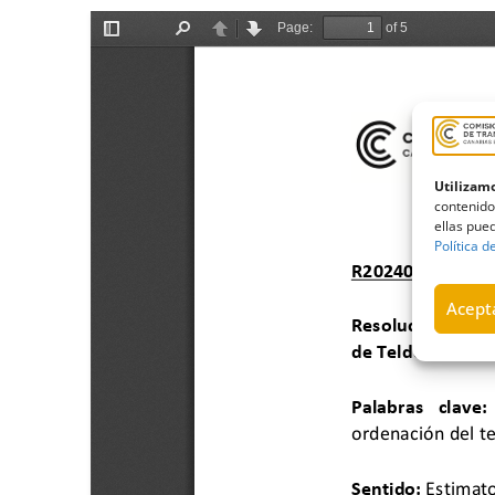
Utilizamo
contenido
ellas pued
Política d
Acepta