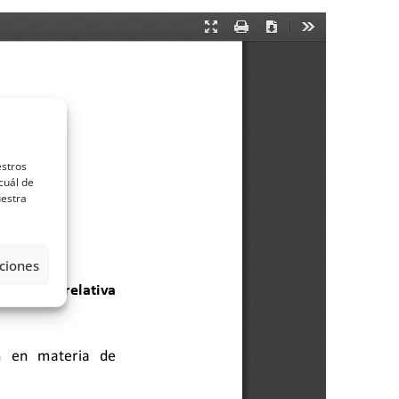
estros
cuál de
uestra
ciones