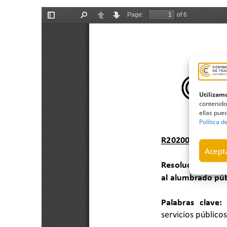
Utilizamo
contenido
ellas pued
Política d
Acepta