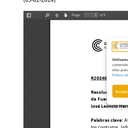
Utilizamo
contenido
ellas pued
Política d
Acepta