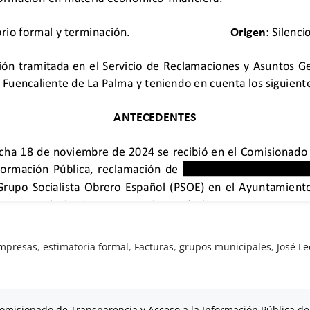
mpresas
,
estimatoria formal
,
Facturas
,
grupos municipales
,
José L
omisionado de Transparencia y Acceso a la Información Pública de