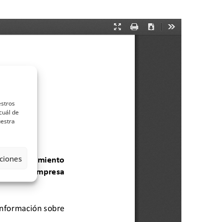
estros
cuál de
uestra
ciones