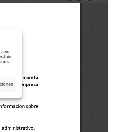
estros
cuál de
uestra
ciones