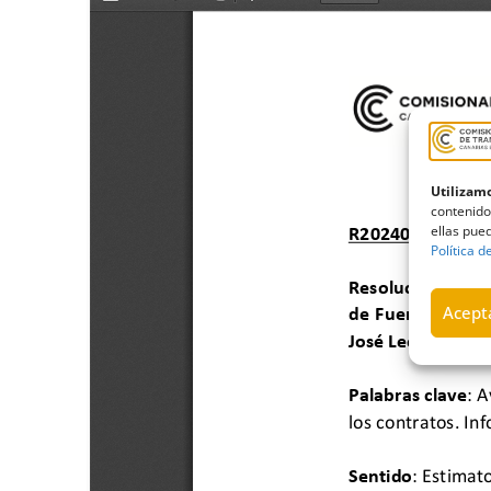
Utilizamo
contenido
ellas pued
Política d
Acepta