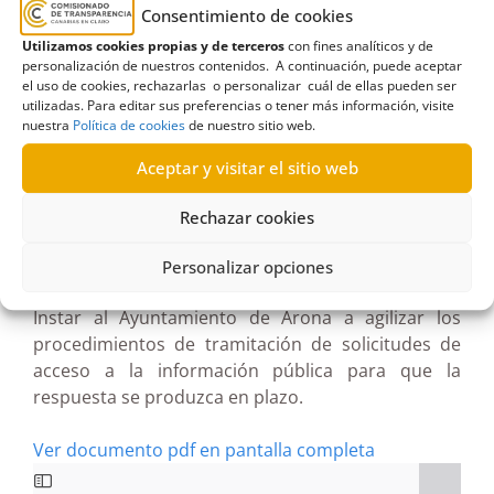
comunica que se tramitó concediéndole acceso y
Consentimiento de cookies
remitiéndole copia digitalizada de los inventarios
Utilizamos cookies propias y de terceros
con fines analíticos y de
de los años 2001 y 2016. Consta acreditación de la
personalización de nuestros contenidos. A continuación, puede aceptar
notificación a la interesada así como nueva
el uso de cookies, rechazarlas o personalizar cuál de ellas pueden ser
solicitud de la interesada requiriendo los ficheros
utilizadas. Para editar sus preferencias o tener más información, visite
nuestra
Política de cookies
de nuestro sitio web.
digitalizados. Consta también el envío de ficheros
digitalizados y su descarga por la interesada.
Aceptar y visitar el sitio web
Por lo tanto, el Comisionado resuelve estimar por
Rechazar cookies
motivos formales la reclamación y declarar la
terminación del procedimiento por haber perdido
Personalizar opciones
su objeto al haber sido entregada la información.
E
Instar al Ayuntamiento de Arona a agilizar los
procedimientos de tramitación de solicitudes de
acceso a la información pública para que la
respuesta se produzca en plazo
.
Ver documento pdf en pantalla completa