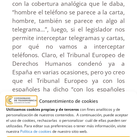
con la cobertura analógica que le daba,
“hombre el teléfono se parece a la carta,
hombre, también se parece en algo al
telegrama…”, luego, si el legislador nos
permite interceptar telegramas y cartas,
por qué no vamos a interceptar
teléfonos. Claro, el Tribunal Europeo de
Derechos Humanos condenó ya a
España en varias ocasiones, pero yo creo
que el Tribunal Europeo ya con los
españoles ha dicho “con los españoles
no hay quien pueda”, porque teníamos
Consentimiento de cookies
varias condenas, se hizo una ley, esa ley
Utilizamos cookies propias y de terceros
con fines analíticos y de
que yo les acabo de comentar, la Ley
personalización de nuestros contenidos. A continuación, puede aceptar
el uso de cookies, rechazarlas o personalizar cuál de ellas pueden ser
Orgánica 4/1988, que introdujo un
utilizadas. Para editar sus preferencias o tener más información, visite
párrafo en el articulo 579 y que decía en
nuestra
Política de cookies
de nuestro sitio web.