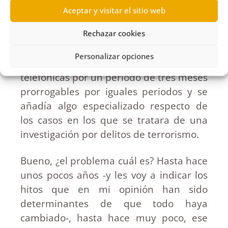
el mismo lugar en el que se admitía la
Aceptar y visitar el sitio web
posibilidad de intervenir las
comunicaciones postales y telegráficas
Rechazar cookies
añadía que también se podrá
Personalizar opciones
interceptar las comunicaciones
telefónicas por un periodo de tres meses
prorrogables por iguales periodos y se
añadía algo especializado respecto de
los casos en los que se tratara de una
investigación por delitos de terrorismo.
Bueno, ¿el problema cuál es? Hasta hace
unos pocos años -y les voy a indicar los
hitos que en mi opinión han sido
determinantes de que todo haya
cambiado-, hasta hace muy poco, ese