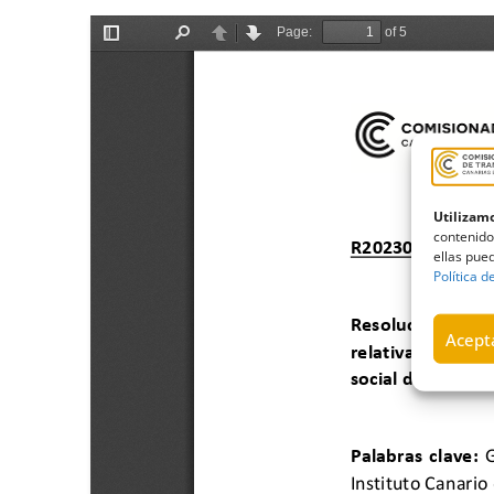
Utilizamo
contenido
ellas pued
Política d
Acepta