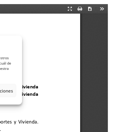
estros
cuál de
uestra
ciones