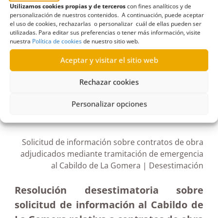
Utilizamos cookies propias y de terceros
con fines analíticos y de
Cabildo de La Gomera
,
Cabildos
,
Cabildos
personalización de nuestros contenidos. A continuación, puede aceptar
el uso de cookies, rechazarlas o personalizar cuál de ellas pueden ser
Insulares
,
Desestimación
,
Información de
utilizadas. Para editar sus preferencias o tener más información, visite
contratos
,
información inexistente
nuestra
Política de cookies
de nuestro sitio web.
Aceptar y visitar el sitio web
Rechazar cookies
R148/2020
Personalizar opciones
13/07/2020
Solicitud de información sobre contratos de obra
adjudicados mediante tramitación de emergencia
al Cabildo de La Gomera | Desestimación
Resolución desestimatoria sobre
solicitud de información al Cabildo de