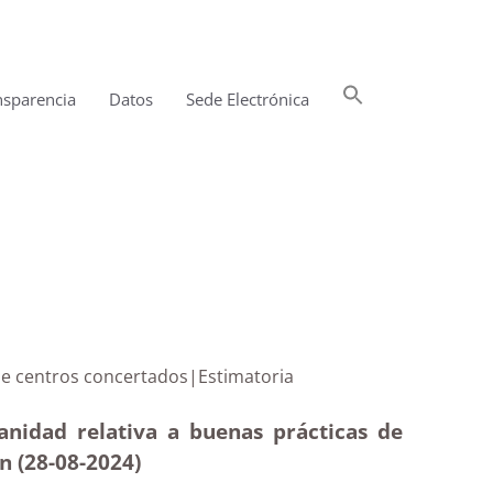
Buscar:
nsparencia
Datos
Sede Electrónica
Botón de búsqueda
imiento de centros concertados|Estimatoria
anidad relativa a buenas prácticas de
n (28-08-2024)