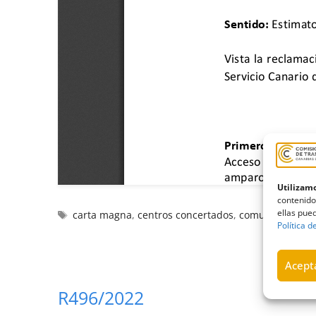
Utilizamo
contenido
ellas pued
carta magna
,
centros concertados
,
comunidad eur
Política d
Acepta
R496/2022