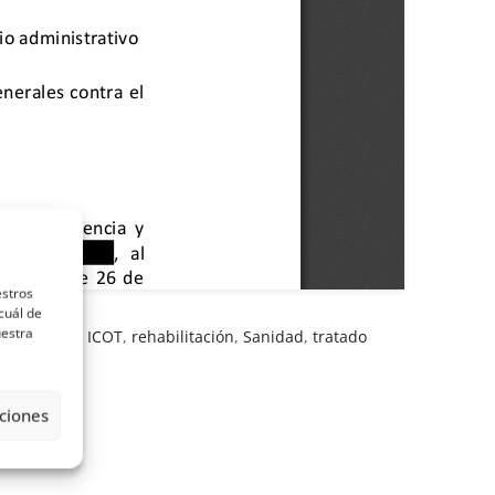
estros
cuál de
uestra
e Canarias
,
ICOT
,
rehabilitación
,
Sanidad
,
tratado
ciones