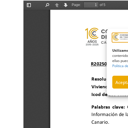
Utilizamo
contenido
ellas pued
Política d
Acepta