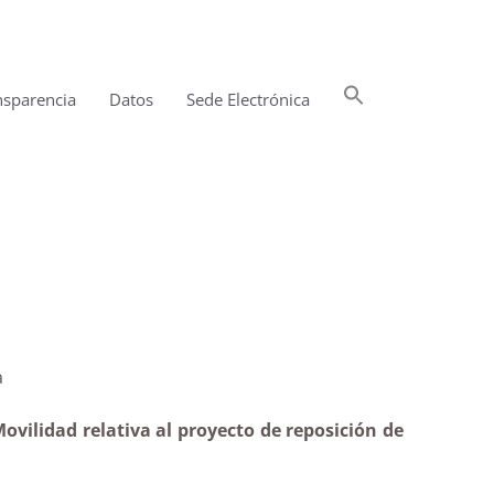
Buscar:
nsparencia
Datos
Sede Electrónica
Botón de búsqueda
timatoria
ovilidad relativa al proyecto de reposición de