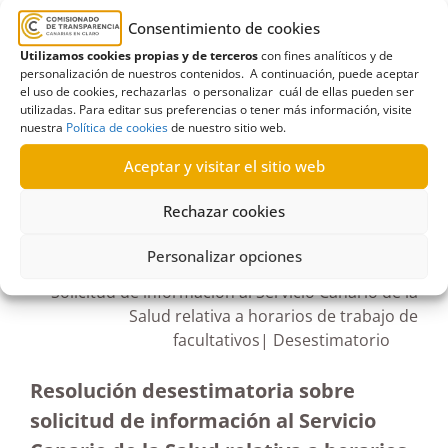
de Canarias
,
Horarios facultativos
,
incoación
Consentimiento de cookies
expediente
,
Información en materia de empleo en
Utilizamos cookies propias y de terceros
con fines analíticos y de
el sector público
,
Reelaboración
,
Servicio Canario
personalización de nuestros contenidos. A continuación, puede aceptar
de la Salud
el uso de cookies, rechazarlas o personalizar cuál de ellas pueden ser
utilizadas. Para editar sus preferencias o tener más información, visite
nuestra
Política de cookies
de nuestro sitio web.
Aceptar y visitar el sitio web
R339/2022
Rechazar cookies
28/12/2023
Personalizar opciones
Solicitud de información al Servicio Canario de la
Salud relativa a horarios de trabajo de
facultativos| Desestimatorio
Resolución desestimatoria sobre
solicitud de información al Servicio