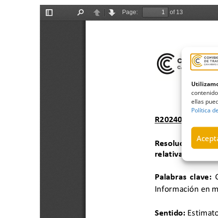
Utilizamo
contenido
ellas pued
Política d
Acepta