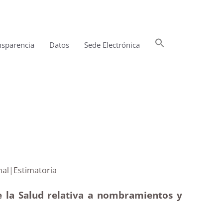
Buscar:
nsparencia
Datos
Sede Electrónica
Botón de búsqueda
ado personal|Estimatoria
de la Salud relativa a nombramientos y