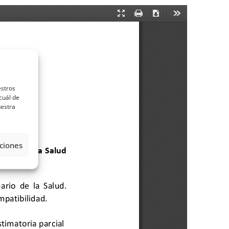
estros
cuál de
uestra
ciones