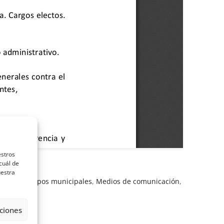
estros
cuál de
uestra
,
gastos
,
grupos municipales
,
Medios de comunicación
,
ciones