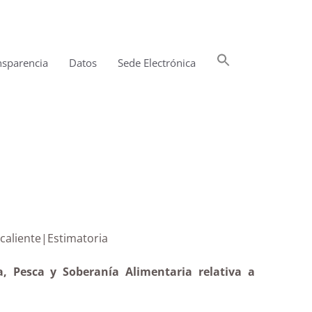
Buscar:
nsparencia
Datos
Sede Electrónica
Botón de búsqueda
de Fuencaliente|Estimatoria
a, Pesca y Soberanía Alimentaria relativa a