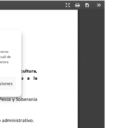
estros
cuál de
uestra
ciones