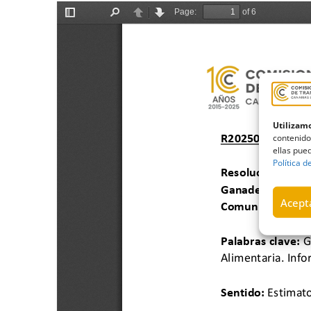
Utilizamo
contenido
ellas pued
Política d
Acepta