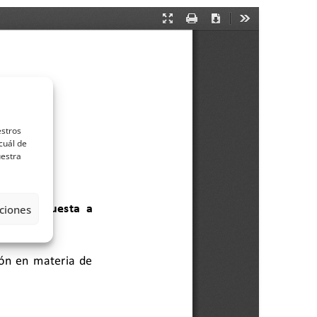
estros
cuál de
uestra
ciones