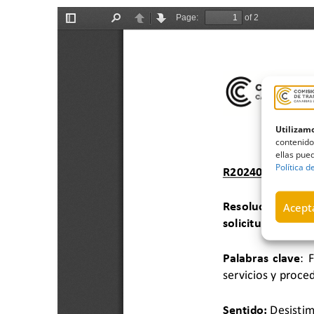
Utilizamo
contenido
ellas pued
Política d
Acepta