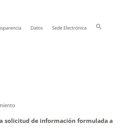
Buscar:
nsparencia
Datos
Sede Electrónica
Botón de búsqueda
s |Desistimiento
 a solicitud de información formulada a