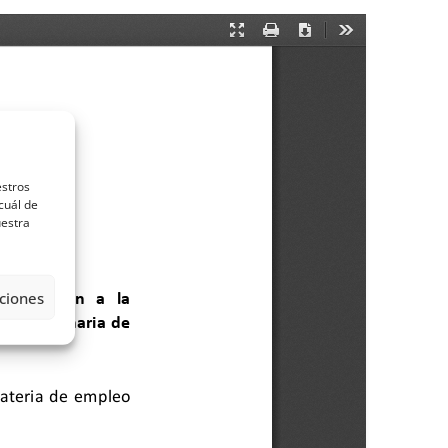
estros
cuál de
uestra
ciones