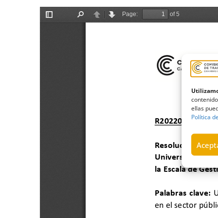
Utilizamo
contenido
ellas pued
Política d
Acepta