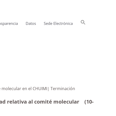
Buscar:
nsparencia
Datos
Sede Electrónica
Botón de búsqueda
el comité molecular en el CHUIMI| Terminación
idad relativa al comité molecular
(10-