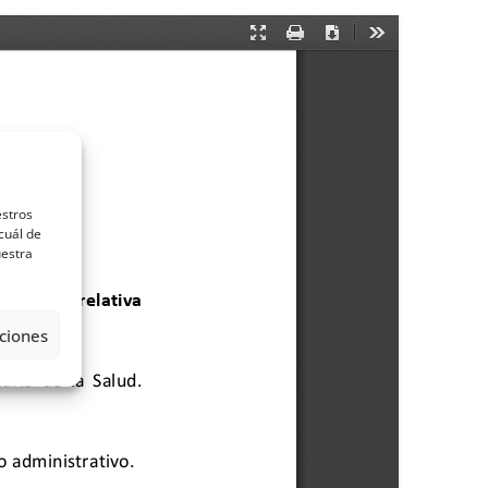
estros
cuál de
uestra
ciones