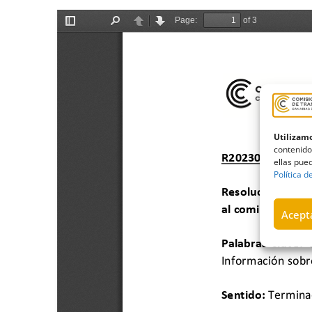
Utilizamo
contenido
ellas pued
Política d
Acepta