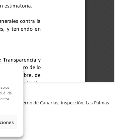
estros
cuál de
uestra
ional
,
Gobierno de Canarias
,
inspección
,
Las Palmas
ciones