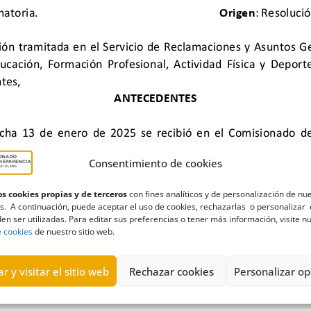
Consentimiento de cookies
s cookies propias y de terceros
con fines analíticos y de personalización de nu
s. A continuación, puede aceptar el uso de cookies, rechazarlas o personalizar 
en ser utilizadas. Para editar sus preferencias o tener más información, visite n
a
,
deportes
,
Desestimatoria
,
dosieres
,
Educación
,
Formación profes
e cookies
de nuestro sitio web.
r y visitar el sitio web
Rechazar cookies
Personalizar op