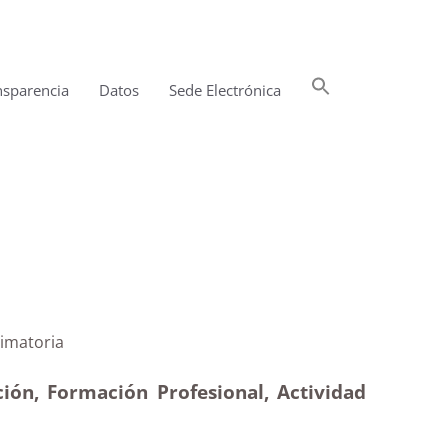
Buscar:
nsparencia
Datos
Sede Electrónica
Botón de búsqueda
ias|Desestimatoria
ión, Formación Profesional, Actividad