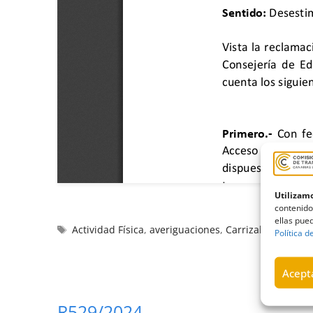
Utilizamo
contenido
ellas pued
Actividad Física
,
averiguaciones
,
Carrizal
,
consejerí
Política d
Acepta
R529/2024