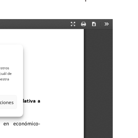
estros
cuál de
uestra
ciones