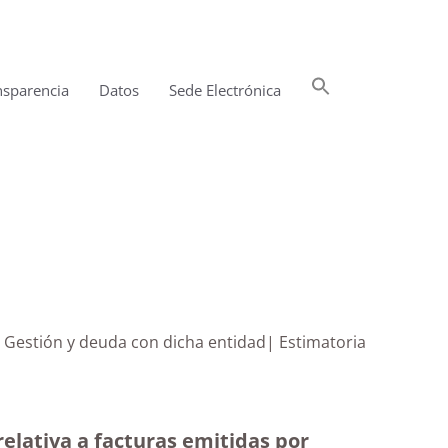
Buscar:
nsparencia
Datos
Sede Electrónica
Botón de búsqueda
l Gestión y deuda con dicha entidad| Estimatoria
elativa a facturas emitidas por