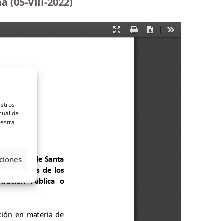
 (05-VIII-2022)
estros
cuál de
uestra
ciones