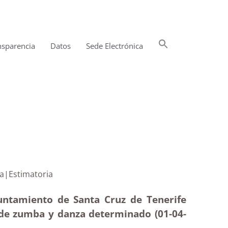
Buscar:
nsparencia
Datos
Sede Electrónica
Botón de búsqueda
al de zumba|Estimatoria
untamiento de Santa Cruz de Tenerife
al de zumba y danza determinado (01-04-