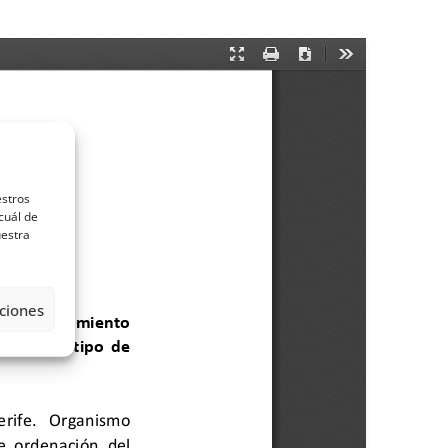
estros
cuál de
uestra
ciones