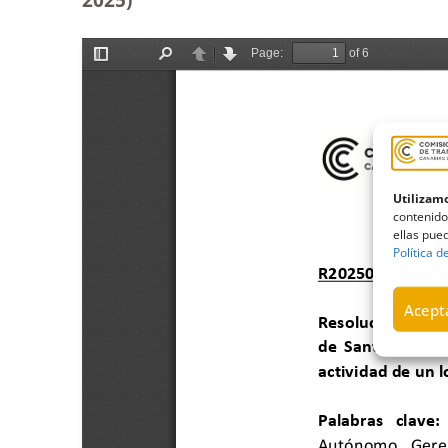
Utilizamo
contenido
ellas pued
Política d
Acepta