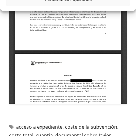
acceso a expediente
,
coste de la subvención
,
coste total
,
cuantía
,
documental sobre Javier