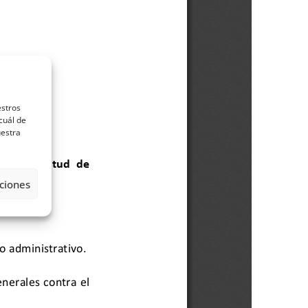
estros
cuál de
uestra
ciones