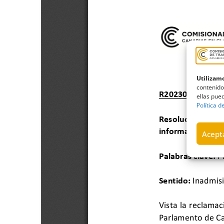
Utilizamo
contenido
ellas pued
Política d
Acepta