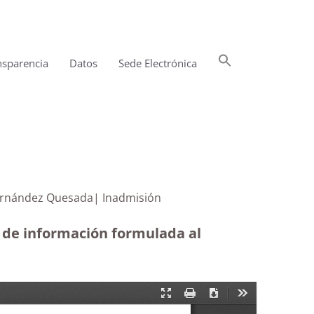
Buscar:
nsparencia
Datos
Sede Electrónica
Botón de búsqueda
e Javier Hernández Quesada| Inadmisión
d de información formulada al