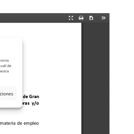
estros
cuál de
uestra
ciones