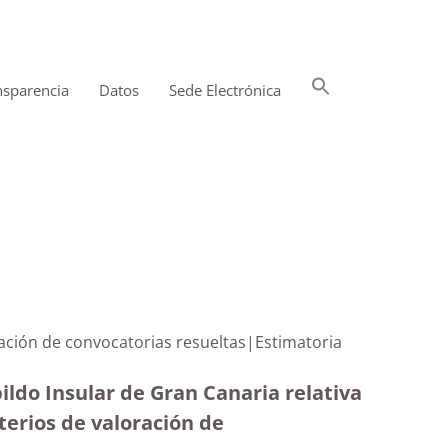
Buscar:
nsparencia
Datos
Sede Electrónica
Botón de búsqueda
valoración de convocatorias resueltas|Estimatoria
ildo Insular de Gran Canaria relativa
iterios de valoración de