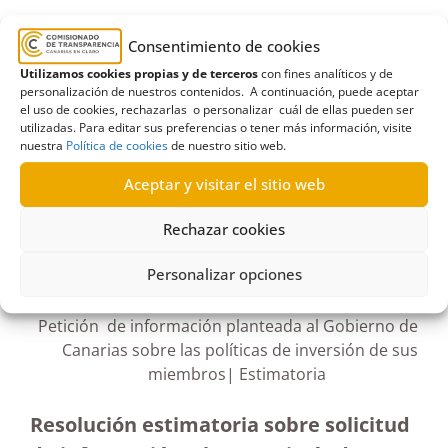
Administraciones Públicas
,
aerolíneas
,
avios
,
Consentimiento de cookies
Binter
,
consejería
,
Consejo de Gobierno
,
COVID-19
,
Utilizamos cookies propias y de terceros
con fines analíticos y de
destino
,
Estimatoria
,
Justicia
,
puntos
,
seguridad
,
personalización de nuestros contenidos. A continuación, puede aceptar
el uso de cookies, rechazarlas o personalizar cuál de ellas pueden ser
tarjetas
,
viaje oficial
utilizadas. Para editar sus preferencias o tener más información, visite
nuestra
Política de cookies
de nuestro sitio web.
Aceptar y visitar el sitio web
Rechazar cookies
R582/2023
30/01/2024
Personalizar opciones
Petición de información planteada al Gobierno de
Canarias sobre las políticas de inversión de sus
miembros| Estimatoria
Resolución estimatoria sobre solicitud