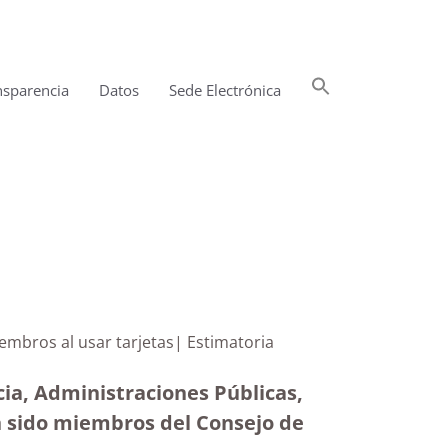
Buscar:
nsparencia
Datos
Sede Electrónica
Botón de búsqueda
 sus miembros al usar tarjetas| Estimatoria
cia, Administraciones Públicas,
n sido miembros del Consejo de