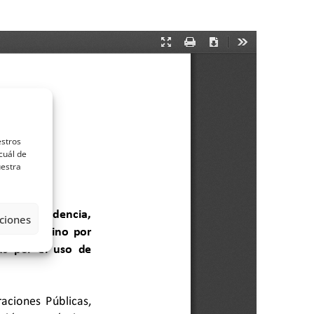
estros
cuál de
uestra
ciones