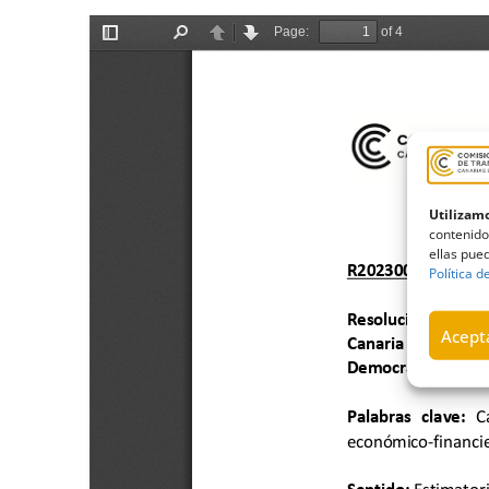
Utilizamo
contenido
ellas pued
Política d
Acepta