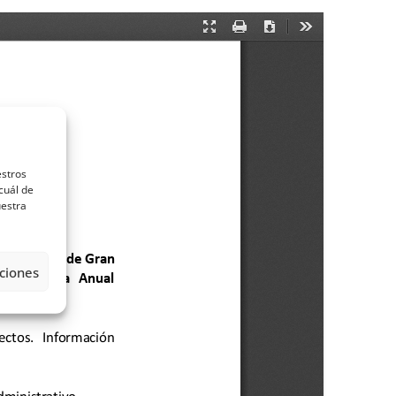
estros
cuál de
uestra
ciones