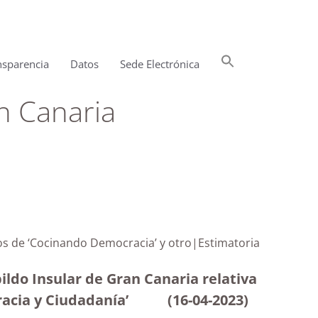
Buscar:
nsparencia
Datos
Sede Electrónica
Botón de búsqueda
n Canaria
tos de ‘Cocinando Democracia’ y otro|Estimatoria
ildo Insular de Gran Canaria relativa
emocracia y Ciudadanía’
(16-04-2023
)